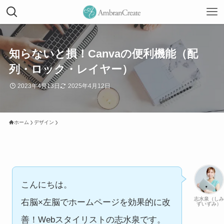
知らないと損！Canvaの便利機能（配
列・ロック・レイヤー）
2023年4月13日
2025年4月12日
ホーム
デザイン
こんにちは。
志水泉（しみ
右脳×左脳でホームページを効果的に改
ずいずみ）
善！Webスタイリストの志水泉です。